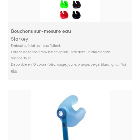
Occasions d'utilisation
Occasions d'utilisation
eau
Bouchons sur-mesure eau
Types d'utilisateur
Starkey
Types d'utilisateur
Adulte
Embout spécial anti-eau flottant.
Cordon de liaison amovible en option. Livré avec un étui étanche.
Bébé
Silicone 35 sh.
Enfant
Disponible en 10 coloris (bleu, rouge, jaune, orange, beige, blanc, gris,...
Voir
plus