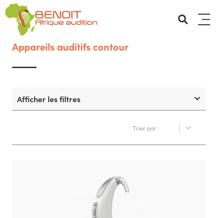
Appareils auditifs contour
Afficher les filtres
Trier par :
Trier par :
Réinitialiser
Trier par :
2 produits
Supprimer les filtres
Type d'appareil
Type d'appareil
Contour
Options