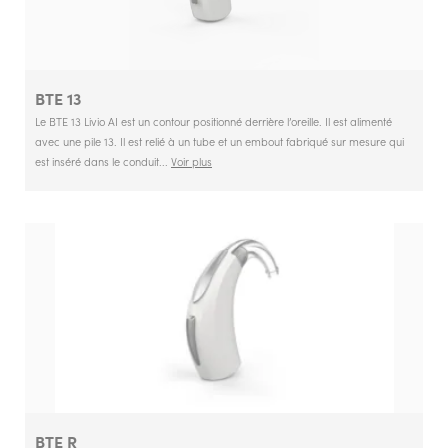
Options
Rechargeable
Types d'utilisateur
Types d'utilisateur
Adulte
BTE 13
Le BTE 13 Livio AI est un contour positionné derrière l’oreille. Il est alimenté
avec une pile 13. Il est relié à un tube et un embout fabriqué sur mesure qui
est inséré dans le conduit...
Voir plus
BTE R